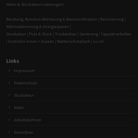
Maler-
&
Stuckateur-Leistungen
!
Beratung
,
Rundum-Betreuung & Baukoordination
|
Renovierung
|
Wärmedämmung & Energiesparen
|
Stuckateur
|
Putz & Stuck
| Trockenbau | Sanierung |
Tapezierarbeiten
|
Anstriche Innen + Aussen
|
Wetterschutzdach
| u.v.m!
Links
Impressum
Datenschutz
Stuckateur
Maler
Arbeitsbühnen
Gerüstbau