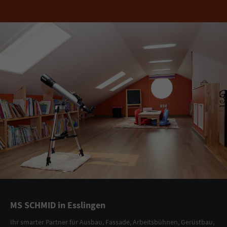
MS SCHMID in Esslingen
Ihr smarter Partner
für
Ausbau, Fassade
,
Arbeitsbühnen
,
Gerüstbau
,