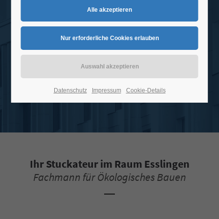
Ausbau & Fassade seit 1952
SANIERUNG, SCHUTZ & SCHÖNHEIT
Datenschutz
Impressum
Cookie-Details
Ihr Stuckateur im Raum Esslingen
Fachmann für Ökologisches Bauen