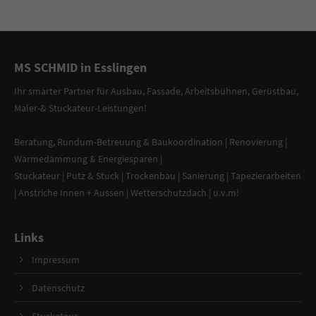
MS SCHMID in Esslingen
Ihr smarter Partner
für
Ausbau, Fassade
,
Arbeitsbühnen
,
Gerüstbau
,
Maler-
&
Stuckateur-Leistungen
!
Beratung
,
Rundum-Betreuung & Baukoordination
|
Renovierung
|
Wärmedämmung & Energiesparen
|
Stuckateur
|
Putz & Stuck
| Trockenbau | Sanierung |
Tapezierarbeiten
|
Anstriche Innen + Aussen
|
Wetterschutzdach
| u.v.m!
Links
Impressum
Datenschutz