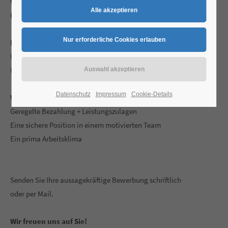
Wir suchen einen geprüften Gerüstbau-Facharbeiter
(m/w/d) zur Verstärkung unseres erfolgreichen Teams!
Ihre Voraussetzung:
Erfahrung in Fassaden- und Industriegerüstbau
Führerschein B und ggf. C
Datenschutz
Impressum
Cookie-Details
Wir bieten:
Geregelte Bezahlung + Leistungszulagen
Eine sichere Position in einem motivierten Team
Ein prima Arbeitsklima
Senden Sie Ihre aussagekräftige Bewerbung schriftlich
oder per Mail.
Wir freuen uns auf Sie!