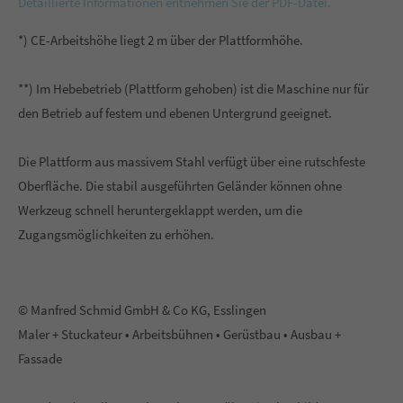
Detaillierte Informationen entnehmen Sie der PDF-Datei.
*) CE-Arbeitshöhe liegt 2 m über der Plattformhöhe.
**) Im Hebebetrieb (Plattform gehoben) ist die Maschine nur für
den Betrieb auf festem und ebenen Untergrund geeignet.
Die Plattform aus massivem Stahl verfügt über eine rutschfeste
Oberfläche. Die stabil ausgeführten Geländer können ohne
Werkzeug schnell heruntergeklappt werden, um die
Zugangsmöglichkeiten zu erhöhen.
© Manfred Schmid GmbH & Co KG, Esslingen
Maler + Stuckateur • Arbeitsbühnen • Gerüstbau • Ausbau +
Fassade