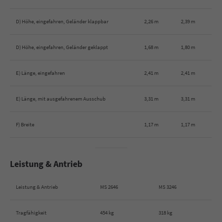
D) Höhe, eingefahren, Geländer klappbar
2,26 m
2,39 m
D) Höhe, eingefahren, Geländer geklappt
1,68 m
1,80 m
E) Länge, eingefahren
2,41 m
2,41 m
E) Länge, mit ausgefahrenem Ausschub
3,31 m
3,31 m
F) Breite
1,17 m
1,17 m
Leistung & Antrieb
Leistung & Antrieb
MS 2646
MS 3246
Tragfähigkeit
454 kg
318 kg