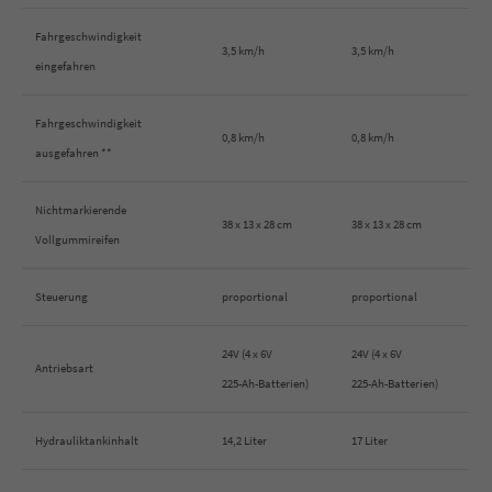
Fahrgeschwindigkeit
3,5 km/h
3,5 km/h
eingefahren
Fahrgeschwindigkeit
0,8 km/h
0,8 km/h
ausgefahren **
Nichtmarkierende
38 x 13 x 28 cm
38 x 13 x 28 cm
Vollgummireifen
Steuerung
proportional
proportional
24V (4 x 6V
24V (4 x 6V
Antriebsart
225-Ah-Batterien)
225-Ah-Batterien)
Hydrauliktankinhalt
14,2 Liter
17 Liter