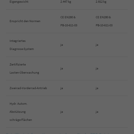
Eigengewicht
2.447 kg
2.812 kg
CE EN280 &
CE EN280 &
Enspricht den Normen
PB-10-611-03
PB-10-611-03
Integriertes
ja
ja
Diagnose-System
Zertifizierte
ja
ja
Lasten-Überwachung
Zweirad-Vorderrad-Antrieb
ja
ja
Hydr. Autom.
Abstützung
ja
ja
schräge Flächen