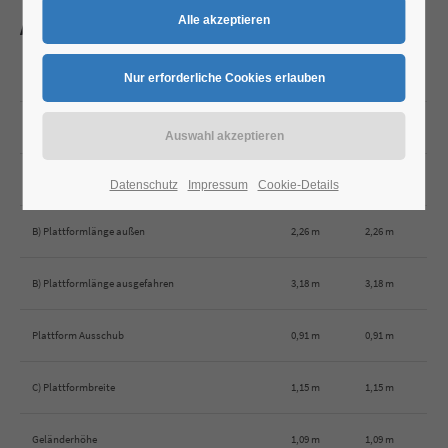
Abmessungen
Abmessungen
MS 2646
MS 3246
Arbeitshöhe *
9,92 m
11,75 m
A) Plattformhöhe max.
7,92 m
9,75 m
Datenschutz
Impressum
Cookie-Details
B) Plattformlänge außen
2,26 m
2,26 m
B) Plattformlänge ausgefahren
3,18 m
3,18 m
Plattform Ausschub
0,91 m
0,91 m
C) Plattformbreite
1,15 m
1,15 m
Geländerhöhe
1,09 m
1,09 m