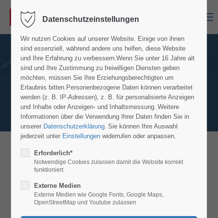
Menu
Datenschutzeinstellungen
Wir nutzen Cookies auf unserer Website. Einige von ihnen
sind essenziell, während andere uns helfen, diese Website
und Ihre Erfahrung zu verbessern.
Wenn Sie unter 16 Jahre alt
sind und Ihre Zustimmung zu freiwilligen Diensten geben
möchten, müssen Sie Ihre Erziehungsberechtigten um
Erlaubnis bitten.
Personenbezogene Daten können verarbeitet
werden (z. B. IP-Adressen), z. B. für personalisierte Anzeigen
und Inhalte oder Anzeigen- und Inhaltsmessung.
Weitere
Informationen über die Verwendung Ihrer Daten finden Sie in
unserer
Datenschutzerklärung
.
Sie können Ihre Auswahl
jederzeit unter
Einstellungen
widerrufen oder anpassen.
Erforderlich*
MS Scherenarbeitsbühnen MS 2646 & MS
Notwendige Cookies zulassen damit die Website korrekt
3246
funktioniert
Details Modell MS 2646 und MS 3246
Externe Medien
Externe Medien wie Google Fonts, Google Maps,
OpenStreetMap und Youtube zulassen