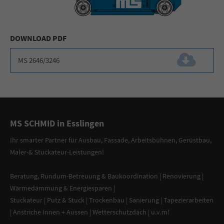
DOWNLOAD PDF
MS 2646/3246
(138,5 KiB)
MS SCHMID in Esslingen
Ihr smarter Partner
für
Ausbau, Fassade
,
Arbeitsbühnen
,
Gerüstbau
,
Maler-
&
Stuckateur-Leistungen
!
Beratung
,
Rundum-Betreuung & Baukoordination
|
Renovierung
|
Wärmedämmung & Energiesparen
|
Stuckateur
|
Putz & Stuck
| Trockenbau | Sanierung |
Tapezierarbeiten
|
Anstriche Innen + Aussen
|
Wetterschutzdach
| u.v.m!