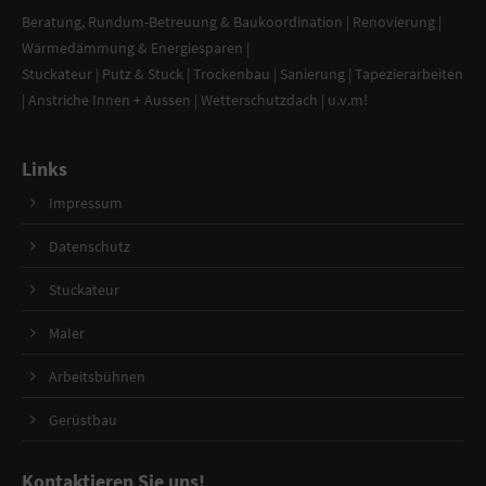
Beratung
,
Rundum-Betreuung & Baukoordination
|
Renovierung
|
Wärmedämmung & Energiesparen
|
Stuckateur
|
Putz & Stuck
| Trockenbau | Sanierung |
Tapezierarbeiten
|
Anstriche Innen + Aussen
|
Wetterschutzdach
| u.v.m!
Links
Impressum
Datenschutz
Stuckateur
Maler
Arbeitsbühnen
Gerüstbau
Kontaktieren Sie uns!