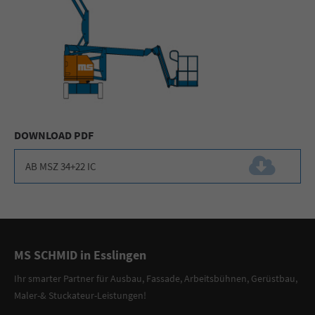
DOWNLOAD PDF
AB MSZ 34+22 IC
(351,6 KiB)
MS SCHMID in Esslingen
Ihr smarter Partner
für
Ausbau, Fassade
,
Arbeitsbühnen
,
Gerüstbau
,
Maler-
&
Stuckateur-Leistungen
!