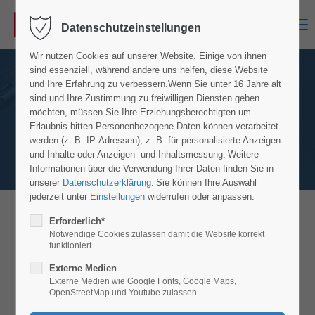
Menu
Datenschutzeinstellungen
Wir nutzen Cookies auf unserer Website. Einige von ihnen
sind essenziell, während andere uns helfen, diese Website
und Ihre Erfahrung zu verbessern.
Wenn Sie unter 16 Jahre alt
sind und Ihre Zustimmung zu freiwilligen Diensten geben
möchten, müssen Sie Ihre Erziehungsberechtigten um
Erlaubnis bitten.
Personenbezogene Daten können verarbeitet
werden (z. B. IP-Adressen), z. B. für personalisierte Anzeigen
und Inhalte oder Anzeigen- und Inhaltsmessung.
Weitere
Informationen über die Verwendung Ihrer Daten finden Sie in
unserer
Datenschutzerklärung
.
Sie können Ihre Auswahl
jederzeit unter
Einstellungen
widerrufen oder anpassen.
Erforderlich*
MS Gelenk-Teleskop-Arbeitsbühne Z 34 /
Notwendige Cookies zulassen damit die Website korrekt
22 IC
funktioniert
Details Modell Z-34/22 IC
Externe Medien
Externe Medien wie Google Fonts, Google Maps,
OpenStreetMap und Youtube zulassen