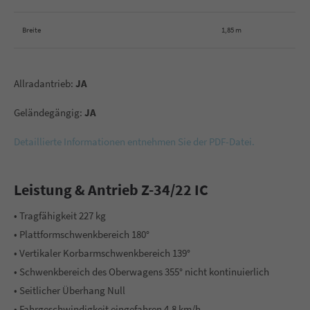
Breite
1,85 m
Allradantrieb:
JA
Geländegängig:
JA
Detaillierte Informationen entnehmen Sie der PDF-Datei.
Leistung & Antrieb Z-34/22 IC
• Tragfähigkeit 227 kg
• Plattformschwenkbereich 180°
• Vertikaler Korbarmschwenkbereich 139°
• Schwenkbereich des Oberwagens 355° nicht kontinuierlich
• Seitlicher Überhang Null
• Fahrgeschwindigkeit eingefahren 4,8 km/h