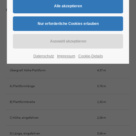
Abmessungen
Arbeitshöhe *
12,62 m
Plattformhöhe max.
10,62 m
Seitliche Reichweite max.
6,78 m
Datenschutz
Impressum
Cookie-Details
Übergreif. Höhe Plattform
4,57 m
A) Plattformlänge
0,76 m
B) Plattformbreite
1,42 m
C) Höhe, eingefahren
2,06 m
D) Länge, eingefahren
5,66 m