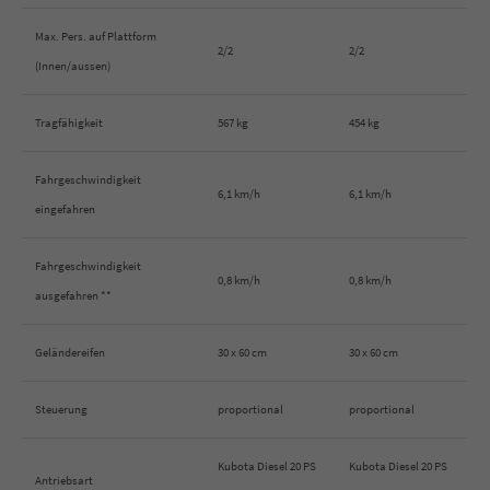
Max. Pers. auf Plattform
2/2
2/2
(Innen/aussen)
Tragfähigkeit
567 kg
454 kg
Fahrgeschwindigkeit
6,1 km/h
6,1 km/h
eingefahren
Fahrgeschwindigkeit
0,8 km/h
0,8 km/h
ausgefahren **
Geländereifen
30 x 60 cm
30 x 60 cm
Steuerung
proportional
proportional
Kubota Diesel 20 PS
Kubota Diesel 20 PS
Antriebsart