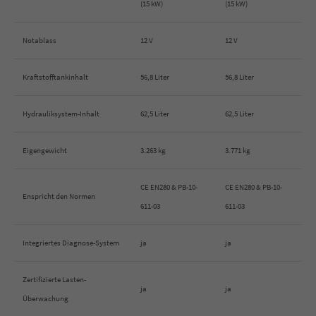
(15 kW)
(15 kW)
Notablass
12 V
12 V
Kraftstofftankinhalt
56,8 Liter
56,8 Liter
Hydrauliksystem-Inhalt
62,5 Liter
62,5 Liter
Eigengewicht
3.263 kg
3.771 kg
CE EN280 & PB-10-
CE EN280 & PB-10-
Enspricht den Normen
611-03
611-03
Integriertes Diagnose-System
ja
ja
Zertifizierte Lasten-
ja
ja
Überwachung