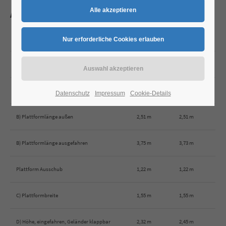
Abmessungen
Abmessungen
MS 2668 RT
MS 3268 RT
Arbeitshöhe
9,92 m
11,75 m
A) Plattformhöhe max.
7,92 m
9,75 m
Datenschutz
Impressum
Cookie-Details
B) Plattformlänge außen
2,51 m
2,51 m
B) Plattformlänge ausgefahren
3,75 m
3,73 m
Plattform Ausschub
1,22 m
1,22 m
C) Plattformbreite
1,55 m
1,55 m
D) Höhe, eingefahren, Geländer klappbar
2,32 m
2,45 m