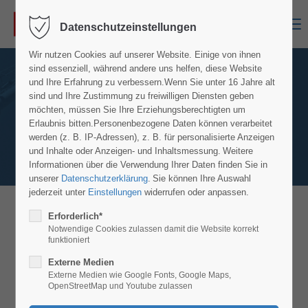
Menu
Datenschutzeinstellungen
Wir nutzen Cookies auf unserer Website. Einige von ihnen
sind essenziell, während andere uns helfen, diese Website
und Ihre Erfahrung zu verbessern.
Wenn Sie unter 16 Jahre alt
sind und Ihre Zustimmung zu freiwilligen Diensten geben
möchten, müssen Sie Ihre Erziehungsberechtigten um
Erlaubnis bitten.
Personenbezogene Daten können verarbeitet
werden (z. B. IP-Adressen), z. B. für personalisierte Anzeigen
und Inhalte oder Anzeigen- und Inhaltsmessung.
Weitere
Informationen über die Verwendung Ihrer Daten finden Sie in
unserer
Datenschutzerklärung
.
Sie können Ihre Auswahl
jederzeit unter
Einstellungen
widerrufen oder anpassen.
Erforderlich*
MS Scherenarbeitsbühnen MS 2668 RT &
Notwendige Cookies zulassen damit die Website korrekt
MS 3268 RT
funktioniert
Details Modell MS 2668 RT und MS 3268 RT
Externe Medien
Externe Medien wie Google Fonts, Google Maps,
OpenStreetMap und Youtube zulassen