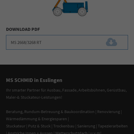
DOWNLOAD PDF
MS 2668/3268 RT
(150,4 KiB)
MS SCHMID in Esslingen
Ihr smarter Partner
für
Ausbau, Fassade
,
Arbeitsbühnen
,
Gerüstbau
,
Maler-
&
Stuckateur-Leistungen
!
Beratung
,
Rundum-Betreuung & Baukoordination
|
Renovierung
|
Wärmedämmung & Energiesparen
|
Stuckateur
|
Putz & Stuck
| Trockenbau | Sanierung |
Tapezierarbeiten
|
Anstriche Innen + Aussen
|
Wetterschutzdach
| u.v.m!