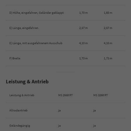
D) Höhe, eingefahren, Geländer geklappt
1,70 m
1,83 m
E) Länge, eingefahren
2,67 m
2,67 m
E) Länge, mit ausgefahrenem Ausschub
4,10 m
4,10 m
F) Breite
1,73 m
1,73 m
Leistung & Antrieb
Leistung & Antrieb
MS 2668 RT
MS 3268 RT
Allradantrieb
ja
ja
Geländegängig
ja
ja