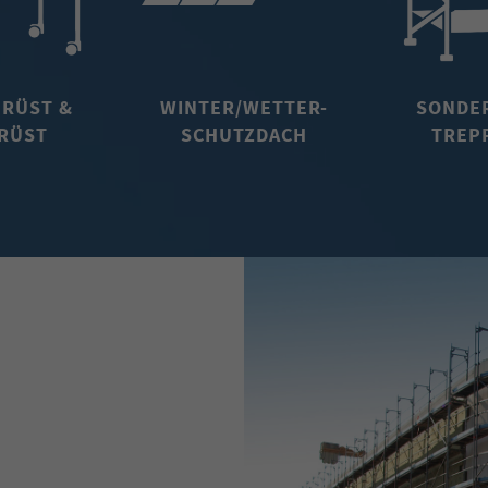
ERÜST &
WINTER/WETTER-
SONDE
RÜST
SCHUTZDACH
TREP