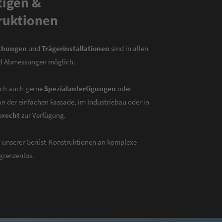
tigen &
ruktionen
chungen
und
Trägerinstallationen
sind in allen
nd Abmessungen möglich.
sch auch gerne
Spezialanfertigungen
oder
 an der einfachen Fassade, im Industriebau oder in
erecht
zur Verfügung.
t
unserer Gerüst-Konstruktionen an komplexe
grenzenlos.