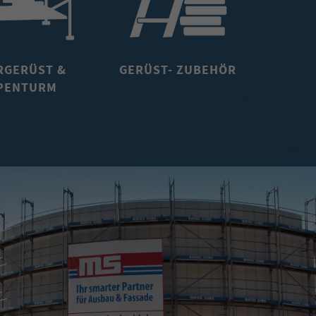
RGERÜST &
GERÜST- ZUBEHÖR
PENTURM